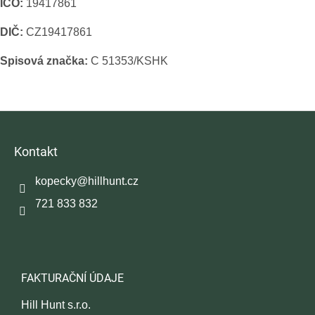
IČO:
19417861
DIČ:
CZ19417861
Spisová značka:
C 51353/KSHK
Z
á
p
Kontakt
a
t
kopecky
@
hillhunt.cz
í
721 833 832
FAKTURAČNÍ ÚDAJE
Hill Hunt s.r.o.