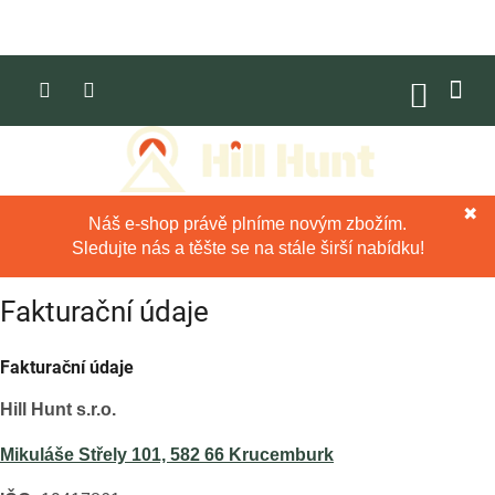
Přejít
na
obsah
NÁKUP
KOŠÍK
✖
Náš e-shop právě plníme novým zbožím.
Sledujte nás a těšte se na stále širší nabídku!
Fakturační údaje
Fakturační údaje
Hill Hunt s.r.o.
Mikuláše Střely 101, 582 66 Krucemburk