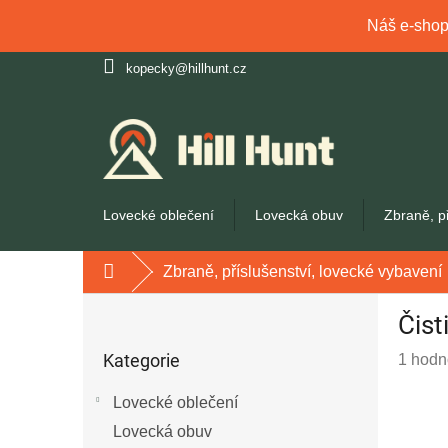
Náš e-shop 
Přejít
kopecky@hillhunt.cz
na
obsah
Lovecké oblečení
Lovecká obuv
Zbraně, p
Zbraně, příslušenství, lovecké vybavení
Domů
P
Čist
o
Přeskočit
s
Kategorie
Průmě
1 hodn
kategorie
t
hodnoc
r
Lovecké oblečení
produk
a
je
Lovecká obuv
n
5,0