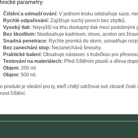
hnické parametry:
Čištění a odmašťování:
V jednom kroku odstraňuje saze, neč
Rychlé odpařování:
Zajišťuje suchý povrch bez zbytků.
Vysoký tlak:
Nejvyšší na trhu dostupný tlak mezi podobnými 
Bez škodlivin:
Neobsahuje kadmium, olovo, aceton ani žíravé 
Snadná penetrace:
Rychle proniká do skvrn, usnadňuje rozpu
Bez zanechání stop:
Nezanechává šmouhy.
Praktické balení:
Obsahuje nástavec s trubičkou pro přesnou 
Testování na materiálech:
Před čištěním plastů a dřeva dop
Objem:
200 ml.
Objem
: 500 ml.
o produkt je ideální pro ty, kteří chtějí udržovat své zbraně čist
nost čištění.