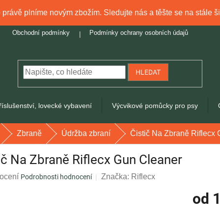
právě plníme novým zbožím. Sledujte nás a těšte se na stále ši
Obchodní podmínky
Podmínky ochrany osobních údajů
HLEDAT
říslušenství, lovecké vybavení
Výcvikové pomůcky pro psy
Zbraně
Údržba zbraní
Čistič Na Zbraně Riflecx
ič Na Zbraně Riflecx Gun Cleaner
rné
ocení
Značka:
Riflecx
Podrobnosti hodnocení
ení
od
1
tu
Měrná