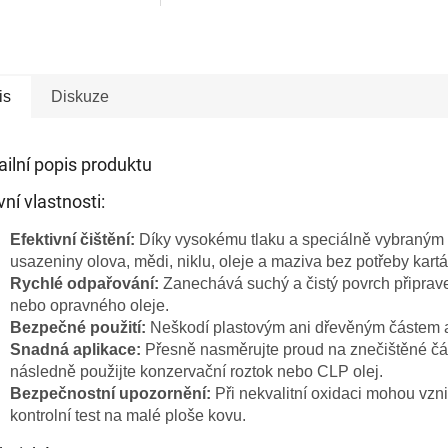
is
Diskuze
ailní popis produktu
ní vlastnosti:
Efektivní čištění:
Díky vysokému tlaku a speciálně vybraným s
usazeniny olova, mědi, niklu, oleje a maziva bez potřeby kartá
Rychlé odpařování:
Zanechává suchý a čistý povrch připrav
nebo opravného oleje.
Bezpečné použití:
Neškodí plastovým ani dřevěným částem a
Snadná aplikace:
Přesně nasměrujte proud na znečištěné čás
následně použijte konzervační roztok nebo CLP olej.
Bezpečnostní upozornění:
Při nekvalitní oxidaci mohou vzn
kontrolní test na malé ploše kovu.