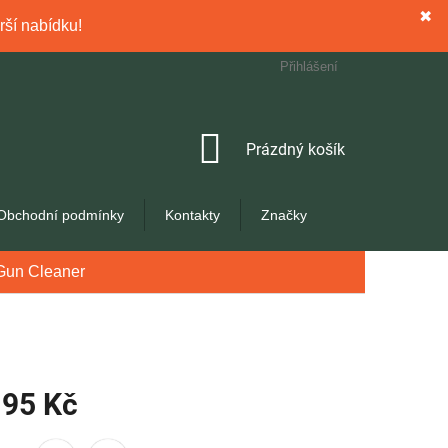
✖
rší nabídku!
Přihlášení
NÁKUPNÍ
Prázdný košík
KOŠÍK
Obchodní podmínky
Kontakty
Značky
 Gun Cleaner
95 Kč