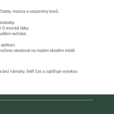
istoty, maziva a usazeniny kovů.
produkty.
či toxické látky.
štění nečistot.
aplikaci.
oručeno otestovat na malém skrytém místě.
é a bez námahy, šetří čas a zajišťuje vysokou