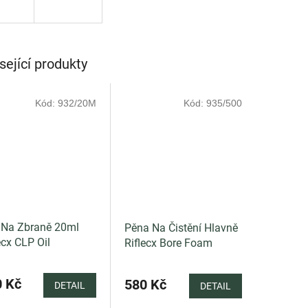
sející produkty
Kód:
932/20M
Kód:
935/500
j Na Zbraně 20ml
Pěna Na Čistění Hlavně
ecx CLP Oil
Riflecx Bore Foam
0 Kč
580 Kč
DETAIL
DETAIL