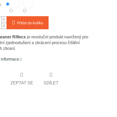
a
Přidat do košíku
eaner
Riflecx
je revoluční produkt navržený pro
ní zjednodušení a zkrácení procesu čištění
h zbraní.
í informace
ZEPTAT SE
SDÍLET