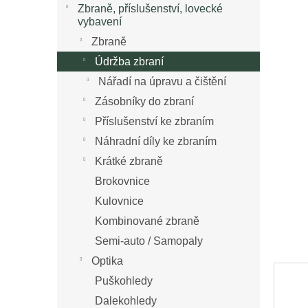
n
Zbraně, příslušenství, lovecké
z
í
vybavení
5
p
Zbraně
hvězdi
a
Údržba zbraní
n
e
Nářadí na úpravu a čištění
l
Zásobníky do zbraní
Příslušenství ke zbraním
Náhradní díly ke zbraním
Krátké zbraně
Brokovnice
Kulovnice
Kombinované zbraně
Semi-auto / Samopaly
Optika
Puškohledy
Dalekohledy