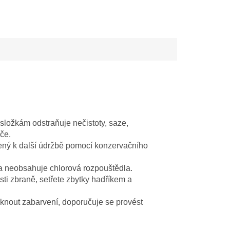
ložkám odstraňuje nečistoty, saze,
če.
ený k další údržbě pomocí konzervačního
 neobsahuje chlorová rozpouštědla.
ti zbraně, setřete zbytky hadříkem a
iknout zabarvení, doporučuje se provést