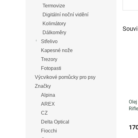
Termovize
Digitální noční vidění
Kolimátory
Souvi
Dálkoměry
Střelivo
Kapesné nože
Trezory
Fotopasti
Výcvikové pomůcky pro psy
Značky
Alpina
Ole
AREX
Rifl
CZ
Delta Optical
17
Fiocchi