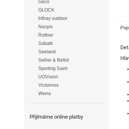
Geco
GLOCK
Infiray outdoor
Nocpix
Pop
Rottner
Sabatti
Det
Seeland
Hlav
Sellier & Bellot
Sporting Saint
UOVision
Victorinox
Werra
Přijímáme online platby