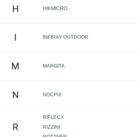
H
HIKMICRO
I
INFIRAY OUTDOOR
M
MARGITA
N
NOCPIX
RIFLECX
R
RIZZINI
ROTTNER