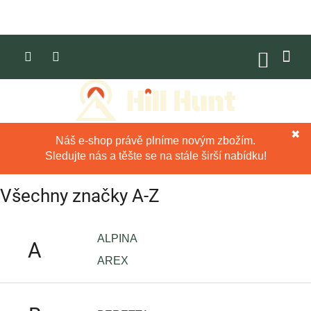
Přejít
na
obsah
NÁKUP
KOŠÍK
✖
Náš e-shop právě plníme novým zbožím.
Sledujte nás a těšte se na stále širší nabídku!
Všechny značky A-Z
ALPINA
A
AREX