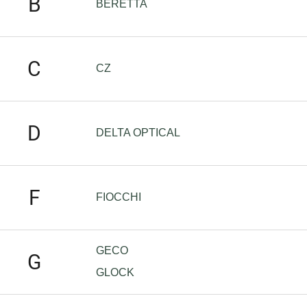
B
BERETTA
C
CZ
D
DELTA OPTICAL
F
FIOCCHI
GECO
G
GLOCK