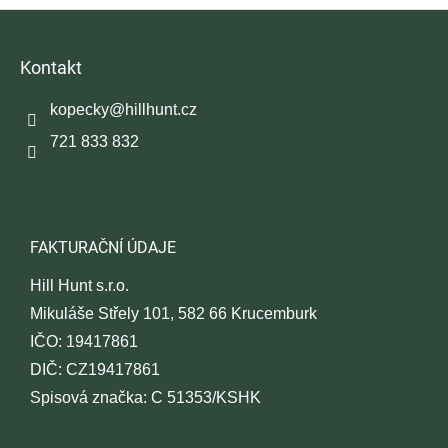
Z
á
p
Kontakt
a
t
kopecky
@
hillhunt.cz
í
721 833 832
FAKTURAČNÍ ÚDAJE
Hill Hunt s.r.o.
Mikuláše Střely 101, 582 66 Krucemburk
IČO: 19417861
DIČ: CZ19417861
Spisová značka: C 51353/KSHK