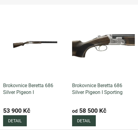
e
n
V
í
ý
p
p
r
i
o
s
d
p
u
r
k
o
t
d
ů
u
k
Brokovnice Beretta 686
Brokovnice Beretta 686
t
Silver Pigeon I
Silver Pigeon I Sporting
ů
53 900 Kč
58 500 Kč
od
DETAIL
DETAIL