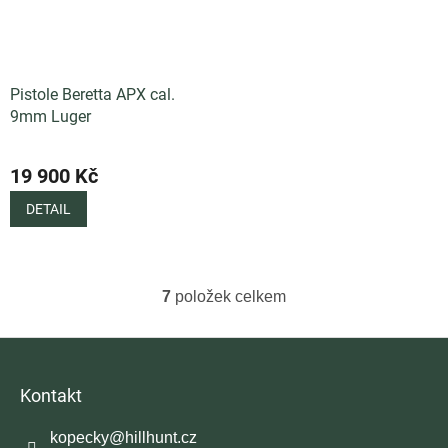
Pistole Beretta APX cal.
9mm Luger
19 900 Kč
DETAIL
7
položek celkem
O
v
l
Z
á
á
d
p
Kontakt
a
a
c
t
í
kopecky
@
hillhunt.cz