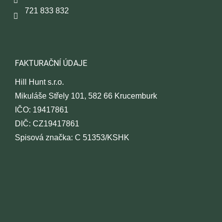
í
p
721 833 832
r
v
k
y
v
ý
FAKTURAČNÍ ÚDAJE
p
i
Hill Hunt s.r.o.
s
Mikuláše Střely 101, 582 66 Krucemburk
u
IČO: 19417861
DIČ: CZ19417861
Spisová značka: C 51353/KSHK