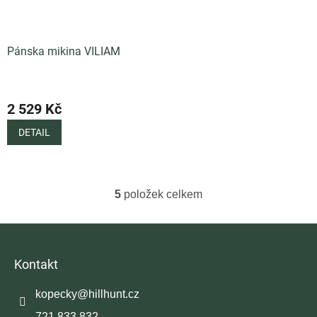
Pánska mikina VILIAM
2 529 Kč
DETAIL
5
položek celkem
O
v
l
Z
á
á
d
p
Kontakt
a
a
c
t
í
kopecky
@
hillhunt.cz
í
p
721 833 832