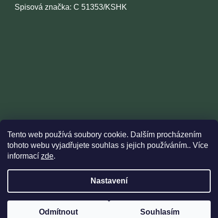
Spisová značka: C 51353/KSHK
Tento web používá soubory cookie. Dalším procházením
tohoto webu vyjadřujete souhlas s jejich používáním.. Více
informací
zde
.
Nastavení
Vytvořil Shoptet
Odmítnout
Souhlasím
Copyright 2026
Hillhunt
. Všechna práva vyhrazena.