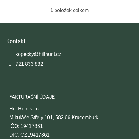
5
1
položek celkem
hvězdiček.
O
v
l
Z
á
á
d
p
Kontakt
a
a
c
t
í
kopecky
@
hillhunt.cz
í
p
721 833 832
r
v
k
y
v
ý
FAKTURAČNÍ ÚDAJE
p
i
Hill Hunt s.r.o.
s
Mikuláše Střely 101, 582 66 Krucemburk
u
IČO: 19417861
DIČ: CZ19417861