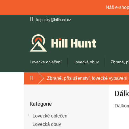
Náš e-shop 
Přejít
kopecky@hillhunt.cz
na
obsah
Lovecké oblečení
Lovecká obuv
Zbraně, p
Zbraně, příslušenství, lovecké vybavení
Domů
P
Dál
o
Přeskočit
s
Kategorie
kategorie
t
Dálko
r
Lovecké oblečení
a
Lovecká obuv
n