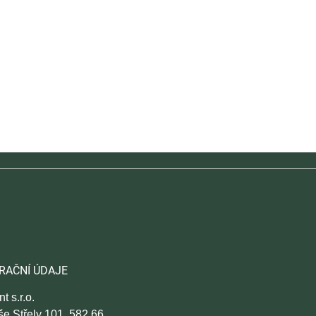
RAČNÍ ÚDAJE
t s.r.o.
še Střely 101, 582 66