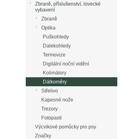
n
Zbraně, příslušenství, lovecké
í
vybavení
p
Zbraně
a
Optika
n
e
Puškohledy
l
Dalekohledy
Termovize
Digitální noční vidění
Kolimátory
Dálkoměry
Střelivo
Kapesné nože
Trezory
Fotopasti
Výcvikové pomůcky pro psy
Značky