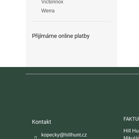
Victorinox
Werra
Přijímáme online platby
Z
á
p
a
t
í
FAKTU
Kontakt
Hill Hun
kopecky
@
hillhunt.cz
Mikulá