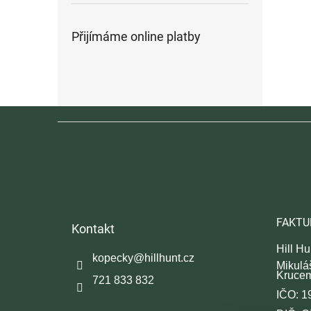
Přijímáme online platby
Z
á
p
a
t
í
FAKTU
Kontakt
Hill Hun
kopecky
@
hillhunt.cz
Mikulá
Kruce
721 833 832
IČO: 1