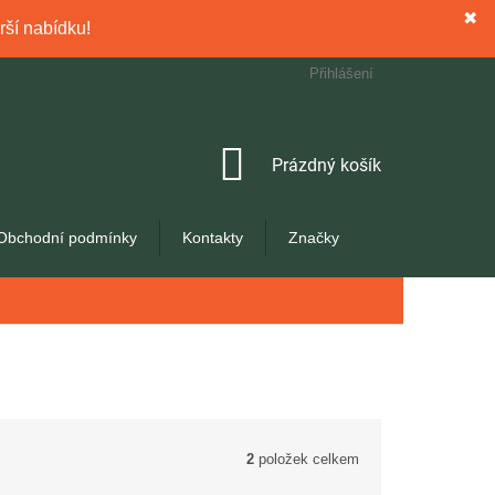
✖
rší nabídku!
Přihlášení
NÁKUPNÍ
Prázdný košík
KOŠÍK
Obchodní podmínky
Kontakty
Značky
2
položek celkem