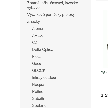
e
n
Zbraně, příslušenství, lovecké
n
í
V
vybavení
í
p
ý
Výcvikové pomůcky pro psy
p
a
p
Značky
r
n
i
o
e
s
Alpina
d
l
p
AREX
u
r
CZ
k
o
t
d
Delta Optical
ů
u
Fiocchi
k
Geco
t
GLOCK
ů
Pán
Infiray outdoor
Nocpix
Rottner
2 5
Sabatti
Seeland