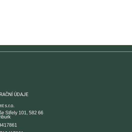
RAČNÍ ÚDAJE
t s.r.o.
še Střely 101, 582 66
mburk
9417861