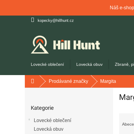
Náš e-shop 
Přejít
kopecky@hillhunt.cz
na
obsah
Lovecké oblečení
Lovecká obuv
Zbraně, p
Prodávané značky
Margita
Domů
P
Mar
o
Přeskočit
s
Kategorie
kategorie
t
Ř
r
Lovecké oblečení
a
a
Abece
z
Lovecká obuv
n