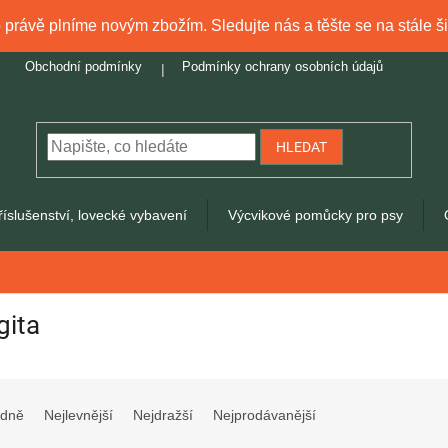
právě plníme novým zbožím. Sledujte nás a těšte se na stále ši
Obchodní podmínky
Podmínky ochrany osobních údajů
HLEDAT
říslušenství, lovecké vybavení
Výcvikové pomůcky pro psy
gita
dně
Nejlevnější
Nejdražší
Nejprodávanější