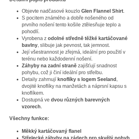
Objevte nadčasové kouzlo
Glen Flannel Shirt
.
S pocitem známého a dobře nošeného od
prvního nošení tento košile ztělesňuje teplo a
pohodlí.
Vyrobena z
odolné středně těžké kartáčované
bavlny
, slibuje jak pevnost, tak jemnost.
Její všestrannost je zřejmá, ideální pro použití v
terénu nebo každodenní nošení.
Záhyby na zadní straně
zajišťují snadnost
pohybu, což ji činí ideální pro střelbu.
Detaily zahrnují
knoflíky s logem Seeland
,
dvojité knoflíky na manžetách a náprsní kapsu s
knoflíkem.
Dostupná ve
dvou různých barevných
vzorech
.
Všechny funkce:
Měkký kartáčovaný flanel
Střelecké záhyby na zádech pro skvělý pohyb