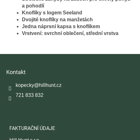
a pohodlí
Knoflíky s logem Seeland
Dvojité knoflíky na manžetách
Jedna náprsní kapsa s knoflíkem
Vrstvení: svrchní oblečení, střední vrstva
Z
á
p
Kontakt
a
t
kopecky
@
hillhunt.cz
í
721 833 832
FAKTURAČNÍ ÚDAJE