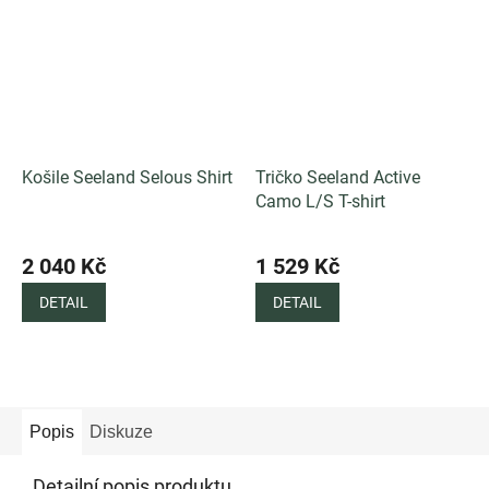
Košile Seeland Selous Shirt
Tričko Seeland Active
Camo L/S T-shirt
Průměrné
hodnocení
2 040 Kč
1 529 Kč
produktu
DETAIL
DETAIL
je
5,0
z
5
hvězdiček.
Popis
Diskuze
Detailní popis produktu