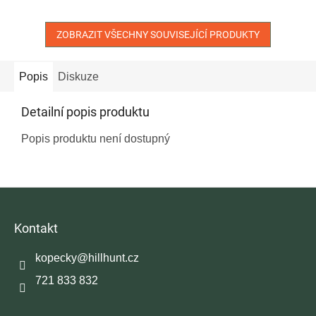
ZOBRAZIT VŠECHNY SOUVISEJÍCÍ PRODUKTY
Popis
Diskuze
Detailní popis produktu
Popis produktu není dostupný
Z
á
p
Kontakt
a
t
kopecky
@
hillhunt.cz
í
721 833 832