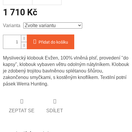
1 710 Kč
Měrná
Varianta
cena:
Přidat do košíku
Myslivecký klobouk Evžen, 100% vlněná plsť, provedení "do
kapsy", klobouk vybaven větru odolným nátylníkem. Klobouk
je zdobený trojitou bavlněnou splétanou šňůrou,
zakončenou smyčkami, s kostěným knoflíkem. Textilní potní
pásek Werra Hunting.
ZEPTAT SE
SDÍLET