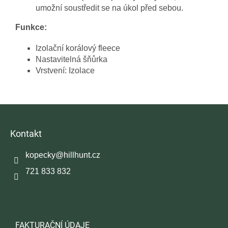
umožní soustředit se na úkol před sebou.
Funkce:
Izolační korálový fleece
Nastavitelná šňůrka
Vrstvení: Izolace
Z
á
p
Kontakt
a
t
kopecky
@
hillhunt.cz
í
721 833 832
FAKTURAČNÍ ÚDAJE