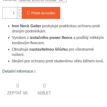
cena:
Přidat do košíku
Iron Neck Gaiter
poskytuje praktickou ochranu proti
drsným podmínkám.
Vyroben z
izolačního power fleece
a podšitý měkkým
korálovým fleecem.
Obsahuje
nastavitelnou šňůrku
pro všestranné
nošení.
Ideální pro ochranu proti studenému větru během lovů.
Detailní informace
ZEPTAT SE
SDÍLET