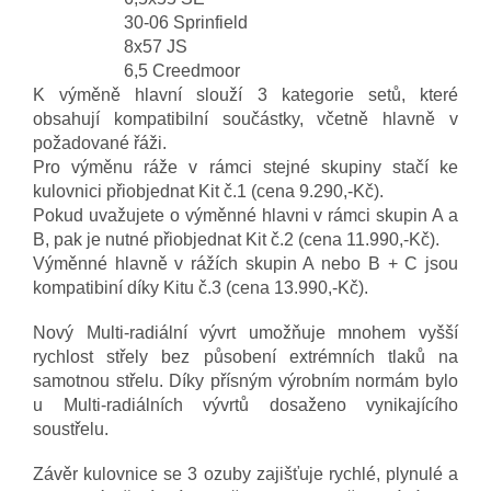
30-06 Sprinfield
8x57 JS
6,5 Creedmoor
K výměně hlavní slouží 3 kategorie setů, které
obsahují kompatibilní součástky, včetně hlavně v
požadované řáži.
Pro výměnu ráže v rámci stejné skupiny stačí ke
kulovnici přiobjednat Kit č.1 (cena 9.290,-Kč).
Pokud uvažujete o výměnné hlavni v rámci skupin A a
B, pak je nutné přiobjednat Kit č.2 (cena 11.990,-Kč).
Výměnné hlavně v rážích skupin A nebo B + C jsou
kompatibiní díky Kitu č.3 (cena 13.990,-Kč).
Nový Multi-radiální vývrt umožňuje mnohem vyšší
rychlost střely bez působení extrémních tlaků na
samotnou střelu. Díky přísným výrobním normám bylo
u Multi-radiálních vývrtů dosaženo vynikajícího
soustřelu.
Závěr kulovnice se 3 ozuby zajišťuje rychlé, plynulé a