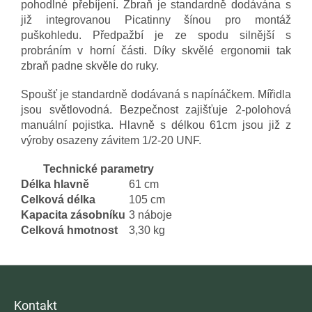
pohodlné přebíjení. Zbraň je standardně dodávána s
již integrovanou Picatinny šínou pro montáž
puškohledu. Předpažbí je ze spodu silnější s
probráním v horní části. Díky skvělé ergonomii tak
zbraň padne skvěle do ruky.
Spoušť je standardně dodávaná s napínáčkem. Mířidla
jsou světlovodná. Bezpečnost zajišťuje 2-polohová
manuální pojistka. Hlavně s délkou 61cm jsou již z
výroby osazeny závitem 1/2-20 UNF.
Technické parametry
Délka hlavně
61 cm
Celková délka
105 cm
Kapacita zásobníku
3 náboje
Celková hmotnost
3,30 kg
Z
á
p
Kontakt