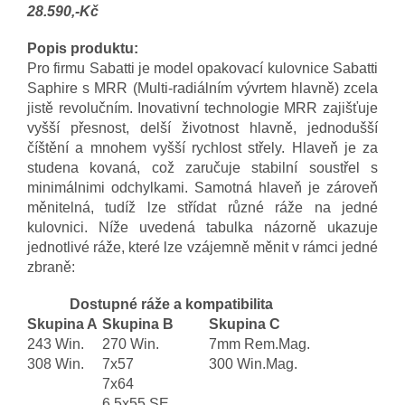
28.590,-Kč
Popis produktu:
Pro firmu Sabatti je model opakovací kulovnice Sabatti
Saphire s MRR (Multi-radiálním vývrtem hlavně) zcela
jistě revolučním. Inovativní technologie MRR zajišťuje
vyšší přesnost, delší životnost hlavně, jednodušší
číštění a mnohem vyšší rychlost střely. Hlaveň je za
studena kovaná, což zaručuje stabilní soustřel s
minimálnimi odchylkami. Samotná hlaveň je zároveň
měnitelná, tudíž lze střídat různé ráže na jedné
kulovnici. Níže uvedená tabulka názorně ukazuje
jednotlivé ráže, které lze vzájemně měnit v rámci jedné
zbraně:
Dostupné ráže a kompatibilita
Skupina A
Skupina B
Skupina C
243 Win.
270 Win.
7mm Rem.Mag.
308 Win.
7x57
300 Win.Mag.
7x64
6,5x55 SE