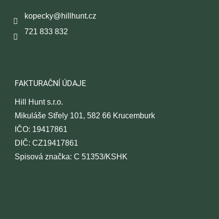
a
t
kopecky
@
hillhunt.cz
í
721 833 832
FAKTURAČNÍ ÚDAJE
Hill Hunt s.r.o.
Mikuláše Střely 101, 582 66 Krucemburk
IČO: 19417861
DIČ: CZ19417861
Spisová značka: C 51353/KSHK