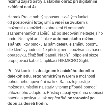
režimu zajistí ostrý a stabilní obraz při digitálním
zvětšení nad 4x
.
Habrok Pro je nabitý spoustou skvělých funkcí
od
pořizování fotografií a videí se zvukem
s
možností okamžitého zobrazení či odstranění
zaznamenaných záběrů, až po sledování nejteplejšího
bodu. Nechybí ani funkce
automatického režimu
spánku
, kdy binokulár sám detekuje změnu polohy,
dle které vyhodnotí, že přístroj není používán a zhasne
obrazovku, čímž šetří baterii. Nabízí i připojení skrze
propojovací kabel či aplikaci HIKMICRO Sight.
Přináší komfort s
designem klasického denního
dalekohledu
,
ergonomickým tvarem
a možností
pohodlného upevnění na krk. Samozřejmostí je
možnost umístění na stativ, v tomto případě pomocí
přiloženého adaptéru. Přístroj napájí výměnná dobíjecí
baterie
a poskytuje tak nepřetržité
pozorování po
dobu až deseti hodin
.