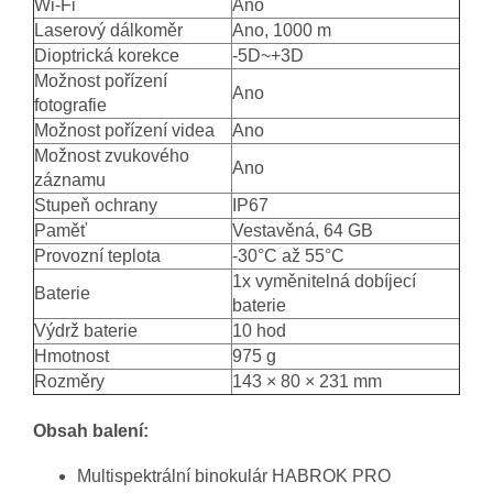
Wi-Fi
Ano
Laserový dálkoměr
Ano, 1000 m
Dioptrická korekce
-5D~+3D
Možnost pořízení
Ano
fotografie
Možnost pořízení videa
Ano
Možnost zvukového
Ano
záznamu
Stupeň ochrany
IP67
Paměť
Vestavěná, 64 GB
Provozní teplota
-30°C až 55°C
1x vyměnitelná dobíjecí
Baterie
baterie
Výdrž baterie
10 hod
Hmotnost
975 g
Rozměry
143 × 80 × 231 mm
Obsah balení:
Multispektrální binokulár HABROK PRO