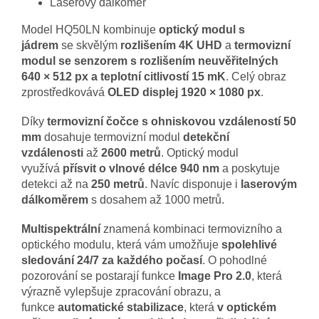
Laserový dálkoměr
Model HQ50LN kombinuje
optický modul s
jádrem
se skvělým
rozlišením 4K UHD
a
termovizní
modul se senzorem s rozlišením neuvěřitelných
640 × 512 px a teplotní citlivostí 15 mK
. Celý obraz
zprostředkovává
OLED displej 1920 × 1080 px
.
Díky
termovizní čočce
s ohniskovou vzdáleností 50
mm
dosahuje termovizní modul
detekční
vzdálenosti
až
2600 metrů
.
Optický modul
využívá
přísvit
o vlnové délce 940 nm
a poskytuje
detekci až na
250 metrů
. Navíc disponuje i
laserovým
dálkoměrem
s dosahem až 1000 metrů.
Multispektrální
znamená kombinaci termovizního a
optického modulu, která vám umožňuje
spolehlivé
sledování
24/7 za každého počasí
. O pohodlné
pozorování se postarají funkce
Image Pro 2.0
, která
výrazně vylepšuje zpracování obrazu, a
funkce
automatické stabilizace
, která
v optickém