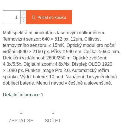
Měrná
cena:
Přidat do košíku
Multispektrální binokulár s laserovým dálkoměrem.
Termovizní senzor: 640 × 512 px, 12
μm. Citlivost
termovizního senzoru: ≤ 15mK. Optický modul pro noční
vidění: 3840 × 2160 px. Přísvit: 940 nm. Čočka: 50/60 mm.
Detekční vzdálenost: 2600/250 m. Optické zvětšení:
4,3x/5,5x. D
igitální zoom: 4,6x/4x
. Displej: OLED 1920
× 1080 px. Funkce Image Pro 2.0. Automatický režim
spánku. Výdrž baterie: 10 hod. Napájení:
1x vyměnitelná
dobíjecí baterie.
Menu i návod v češtině a slovenštině.
Detailní informace
ZEPTAT SE
SDÍLET