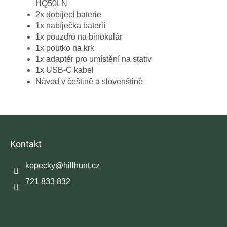
HQ50LN
2x dobíjecí baterie
1x nabíječka baterií
1x pouzdro na binokulár
1x poutko na krk
1x adaptér pro umístění na stativ
1x USB-C kabel
Návod v češtině a slovenštině
Z
á
p
Kontakt
a
t
kopecky
@
hillhunt.cz
í
721 833 832