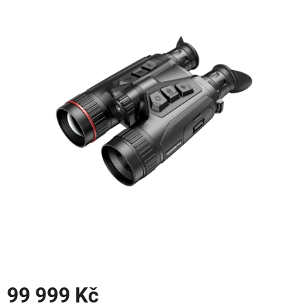
0,0
z
5
hvězdiček.
99 999 Kč