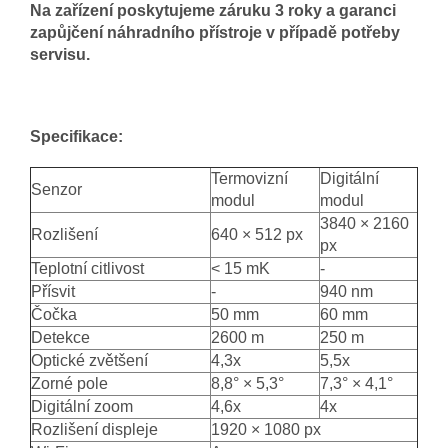
Na zařízení poskytujeme záruku 3 roky a garanci
zapůjčení náhradního přístroje v případě potřeby
servisu.
Specifikace:
Termovizní
Digitální
Senzor
modul
modul
3840 × 2160
Rozlišení
640 × 512 px
px
Teplotní citlivost
< 15 mK
-
Přísvit
-
940 nm
Čočka
50 mm
60 mm
Detekce
2600 m
250 m
Optické zvětšení
4,3x
5,5x
Zorné pole
8,8° × 5,3°
7,3° × 4,1°
Digitální zoom
4,6x
4x
Rozlišení displeje
1920 × 1080 px