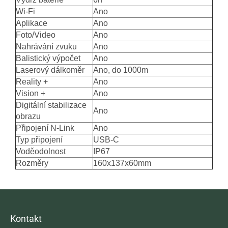
Wi-Fi
Ano
Aplikace
Ano
Foto/Video
Ano
Nahrávání zvuku
Ano
Balistický výpočet
Ano
Laserový dálkoměr
Ano, do 1000m
Reality +
Ano
Vision +
Ano
Digitální stabilizace
Ano
obrazu
Připojení N-Link
Ano
Typ připojení
USB-C
Voděodolnost
IP67
Rozměry
160x137x60mm
Z
á
p
Kontakt
a