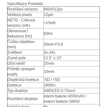
Specifikace Produktu
Rozlišení senzoru
640x512px
Velikost pixelu
12µm
NETD - Citlivost
<15mK
senzoru (mK)
Obnovovací
60Hz
frekvence (Hz)
Čočka objektivu
35mm F0.9
(mm)
Zvětšení
3x-24x
Zorné pole
12.5° x 10°
Oční reliéf
25mm
Průměr výstupní
10mm
pupily
Dioptrická korekce
-5D / +5D
Detekce
1800m
Typ displeje
AMOLED 0.72inch
Interní baterie 4200mAh /
Rozlišení displeje
externí baterie 18650
Výdrž baterie
6h