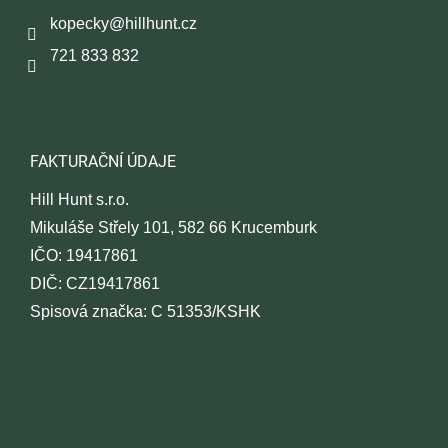
t
kopecky
@
hillhunt.cz
í
721 833 832
FAKTURAČNÍ ÚDAJE
Hill Hunt s.r.o.
Mikuláše Střely 101, 582 66 Krucemburk
IČO: 19417861
DIČ: CZ19417861
Spisová značka: C 51353/KSHK