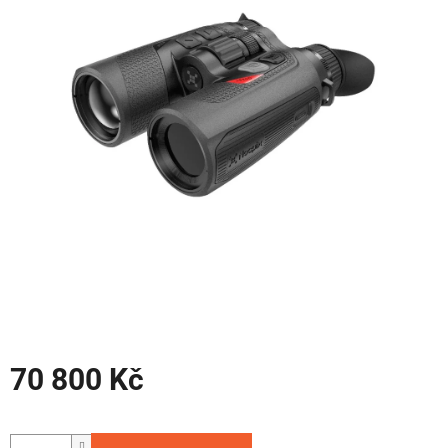
hvězdiček.
70 800 Kč
Měrná
cena: