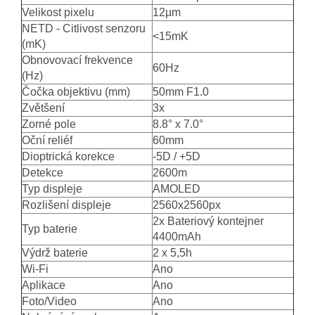
Velikost pixelu
12µm
NETD - Citlivost senzoru
<15mK
(mK)
Obnovovací frekvence
60Hz
(Hz)
Čočka objektivu (mm)
50mm F1.0
Zvětšení
3x
Zorné pole
8.8° x 7.0°
Oční reliéf
60mm
Dioptrická korekce
-5D / +5D
Detekce
2600m
Typ displeje
AMOLED
Rozlišení displeje
2560x2560px
2x Bateriový kontejner
Typ baterie
4400mAh
Výdrž baterie
2 x 5,5h
Wi-Fi
Ano
Aplikace
Ano
Foto/Video
Ano