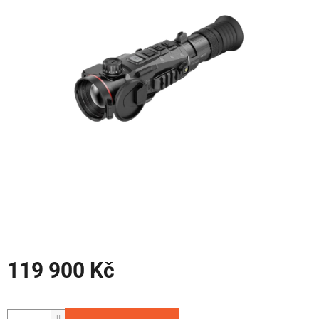
hvězdiček.
119 900 Kč
Měrná
cena: