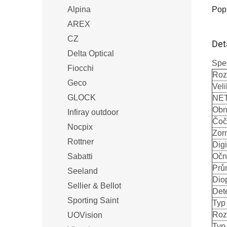
Pop
Alpina
AREX
CZ
Det
Delta Optical
Spe
Fiocchi
Roz
Geco
Veli
GLOCK
NETD
Obn
Infiray outdoor
Čoč
Nocpix
Zor
Rottner
Digi
Oční
Sabatti
Prům
Seeland
Dio
Sellier & Bellot
Det
Sporting Saint
Typ 
Rozl
UOVision
Typ 