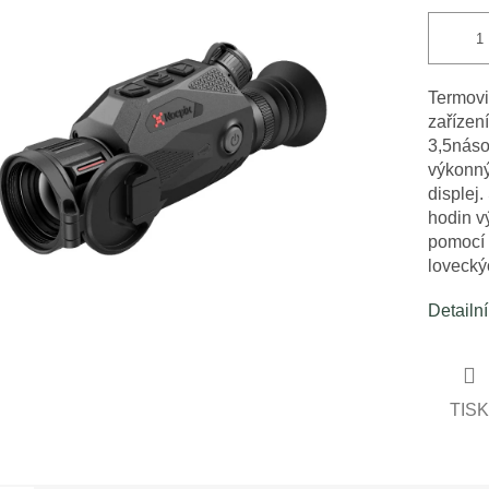
cena:
ček.
Termovi
zařízení
3,5náso
výkonný
displej.
hodin v
pomocí 
loveckýc
Detailn
TISK