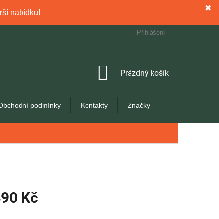
✖
rší nabídku!
Přihlášení
NÁKUPNÍ
Prázdný košík
KOŠÍK
Obchodní podmínky
Kontakty
Značky
490 Kč