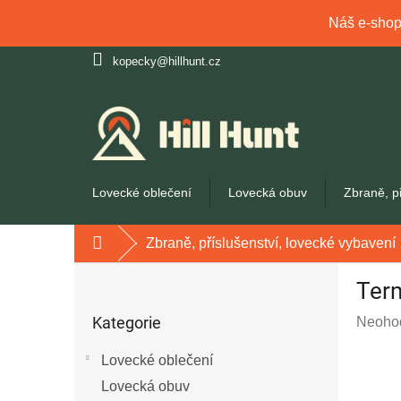
Náš e-shop 
Přejít
kopecky@hillhunt.cz
na
obsah
Lovecké oblečení
Lovecká obuv
Zbraně, p
Zbraně, příslušenství, lovecké vybavení
Domů
P
Ter
o
Přeskočit
s
Kategorie
Průmě
Neoho
kategorie
t
hodnoc
r
Lovecké oblečení
produk
a
je
Lovecká obuv
n
0,0