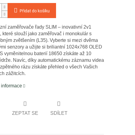
Přidat do košíku
zní zaměřovače řady SLIM – inovativní 2v1
, které slouží jako zaměřovač i monokulár s
bným zvětšením (L35). Vyberte si mezi dvěma
mi senzory a užijte si briliantní 1024x768 OLED
 S vyměnitelnou baterií 18650 získáte až 10
ýdrže. Navíc, díky automatickému záznamu videa
zpětného rázu získáte přehled o všech Vašich
h zážitcích.
í informace
ZEPTAT SE
SDÍLET