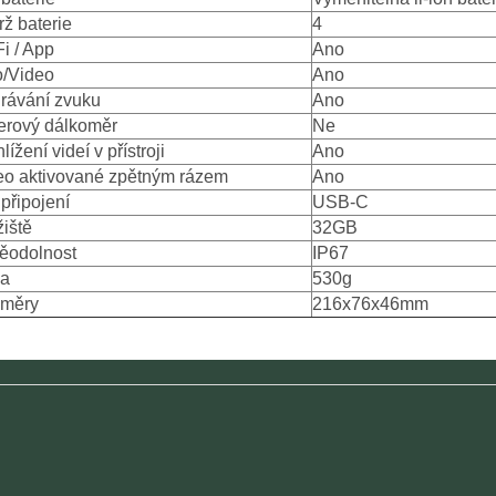
ž baterie
4
i / App
Ano
o/Video
Ano
rávání zvuku
Ano
erový dálkoměr
Ne
lížení videí v přístroji
Ano
eo aktivované zpětným rázem
Ano
připojení
USB-C
žiště
32GB
ěodolnost
IP67
a
530g
měry
216x76x46mm