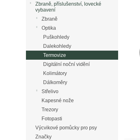
n
Zbraně, příslušenství, lovecké
z
í
vybavení
5
p
Zbraně
hvězdi
a
Optika
n
e
Puškohledy
l
Dalekohledy
Termovize
Digitální noční vidění
Kolimátory
Dálkoměry
Střelivo
Kapesné nože
Trezory
Fotopasti
Výcvikové pomůcky pro psy
Značky