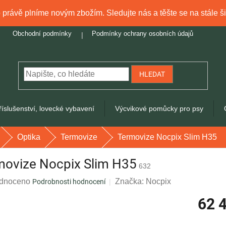
právě plníme novým zbožím. Sledujte nás a těšte se na stále ši
Obchodní podmínky
Podmínky ochrany osobních údajů
HLEDAT
říslušenství, lovecké vybavení
Výcvikové pomůcky pro psy
Optika
Termovize
Termovize Nocpix Slim H35
movize Nocpix Slim H35
632
rné
dnoceno
Značka:
Nocpix
Podrobnosti hodnocení
ení
62 
tu
Měrná