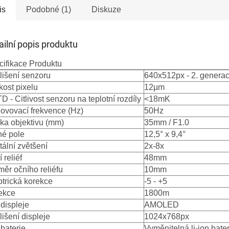
is
Podobné (1)
Diskuze
ailní popis produktu
cifikace Produktu
lišení senzoru
640x512px - 2. genera
kost pixelu
12µm
 - Citlivost senzoru na teplotní rozdíly
<18mK
ovovací frekvence (Hz)
50Hz
ka objektivu (mm)
35mm / F1.0
né pole
12,5° x 9,4°
tální zvětšení
2x-8x
 reliéf
48mm
ěr očního reliéfu
10mm
ptrická korekce
-5 - +5
ekce
1800m
displeje
AMOLED
išení displeje
1024x768px
baterie
Vyměnitelná li-ion bate