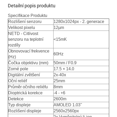
Detailní popis produktu
Specifikace Produktu
Rozlišení senzoru
1280x1024px - 2. generace
Velikost pixelu
12µm
NETD - Citlivost
senzoru na teplotní
<15mK
rozdíly
Obnovovací frekvence
60Hz
(Hz)
Čočka objektivu (mm)
50mm / F0.9
Zorné pole
17.5 × 14.0
Digitální zvětšení
2x-40x
Oční reliéf
25mm
Průměr očního reliéfu
8mm
Dioptrická korekce
-4 - +6
Detekce
2600m
Typ displeje
AMOLED 1.03''
Rozlišení displeje
2560x2560px
2x Vyměnitelný li-ion