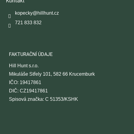
Kontakt
a
t
kopecky
@
hillhunt.cz
í
721 833 832
FAKTURAČNÍ ÚDAJE
Hill Hunt s.r.o.
Mikuláše Střely 101, 582 66 Krucemburk
IČO: 19417861
DIČ: CZ19417861
Spisová značka: C 51353/KSHK