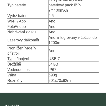
Typ baterie
bateriový pack IBP-
7/4400mAh
Výdrž baterie
4,5
Wi-Fi / App
Ano
Foto/Video
Ano
Nahrávání zvuku
Ano
Ano, integrovaný v čočce, do
Laserový dálkoměr
1200m
Prohlížení videí v
Ano
přístroji
Typ připojení
USB-C
Úložiště
64GB
Voděodolnost
IP67
Váha
690g
Rozměry
201x70x82mm
Z
á
p