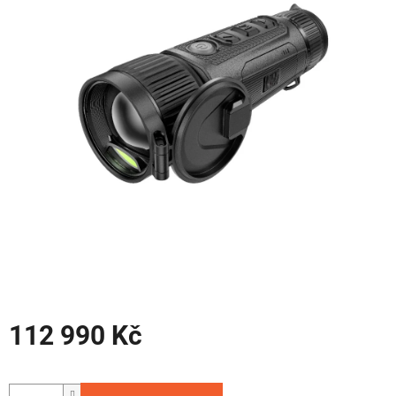
hvězdiček.
112 990 Kč
Měrná
cena: