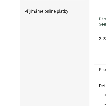
Přijímáme online platby
Dám
Seel
Tro
2 7
Pop
Det