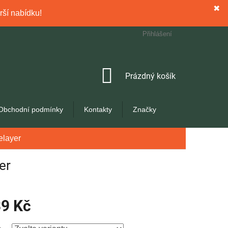
✖
rší nabídku!
Přihlášení
NÁKUPNÍ
Prázdný košík
KOŠÍK
Obchodní podmínky
Kontakty
Značky
elayer
er
39 Kč