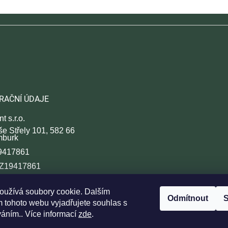
RAČNÍ ÚDAJE
t s.r.o.
še Střely 101, 582 66
mburk
9417861
CZ19417861
á značka: C 51353/KSHK
oužívá soubory cookie. Dalším
Odmítnout
S
 tohoto webu vyjadřujete souhlas s
váním.. Více informací
zde
.