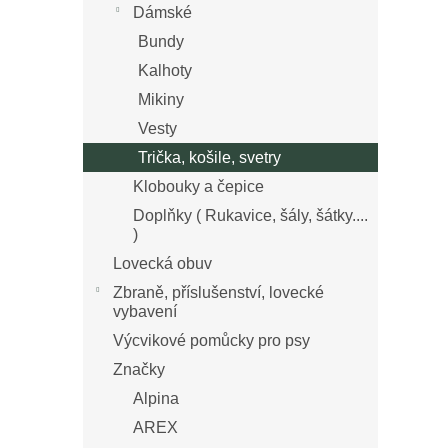
n
Dámské
z
í
Bundy
5
p
hvězdi
Kalhoty
a
n
Mikiny
e
Vesty
l
Trička, košile, svetry
Klobouky a čepice
Doplňky ( Rukavice, šály, šátky....
)
Lovecká obuv
Zbraně, příslušenství, lovecké
vybavení
Výcvikové pomůcky pro psy
Značky
Alpina
AREX