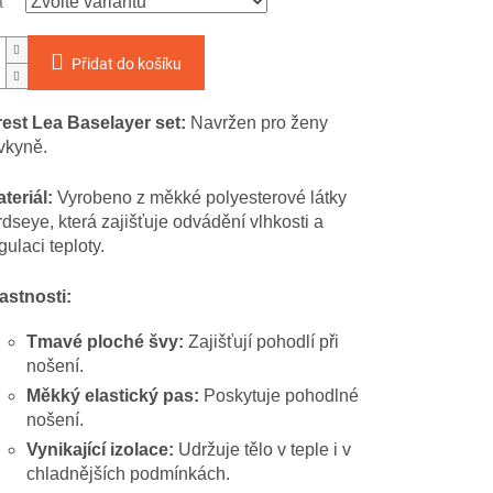
a
Přidat do košíku
est Lea Baselayer set:
Navržen pro ženy
vkyně.
teriál:
Vyrobeno z měkké polyesterové látky
rdseye, která zajišťuje odvádění vlhkosti a
gulaci teploty.
astnosti:
Tmavé ploché švy:
Zajišťují pohodlí při
nošení.
Měkký elastický pas:
Poskytuje pohodlné
nošení.
Vynikající izolace:
Udržuje tělo v teple i v
chladnějších podmínkách.