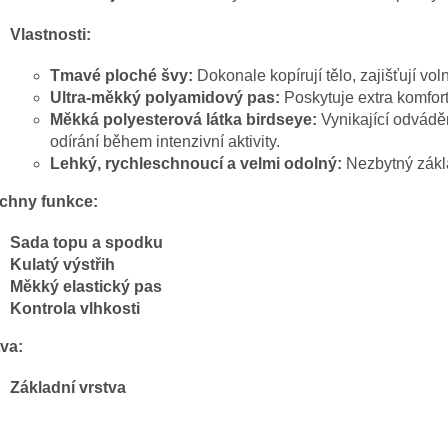
Vlastnosti:
Tmavé ploché švy:
Dokonale kopírují tělo, zajišťují vo
Ultra-měkký polyamidový pas:
Poskytuje extra komfort
Měkká polyesterová látka birdseye:
Vynikající odvádě
odírání během intenzivní aktivity.
Lehký, rychleschnoucí a velmi odolný:
Nezbytný zákla
chny funkce:
Sada topu a spodku
Kulatý výstřih
Měkký elastický pas
Kontrola vlhkosti
tva:
Základní vrstva