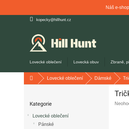
Náš e-shop 
Přejít
kopecky@hillhunt.cz
na
obsah
Lovecké oblečení
Lovecká obuv
Zbraně, p
Lovecké oblečení
Dámské
Tri
Domů
P
Trič
o
Přeskočit
s
Kategorie
Průmě
Neoho
kategorie
t
hodnoc
r
Lovecké oblečení
produk
a
je
Pánské
n
0,0