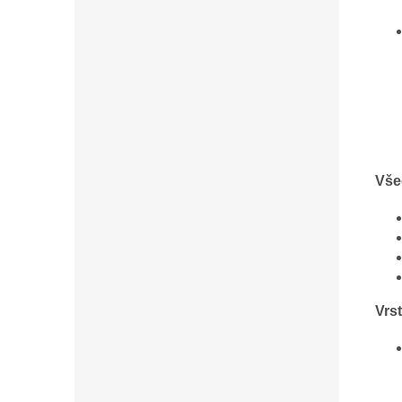
Vše
Vrs