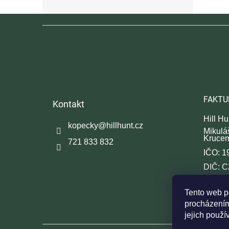
Z
á
p
a
t
í
FAKTU
Kontakt
Hill Hun
kopecky
@
hillhunt.cz
Mikulá
Kruce
721 833 832
IČO: 1
DIČ: 
Spisov
Tento web p
procházením
jejich použí