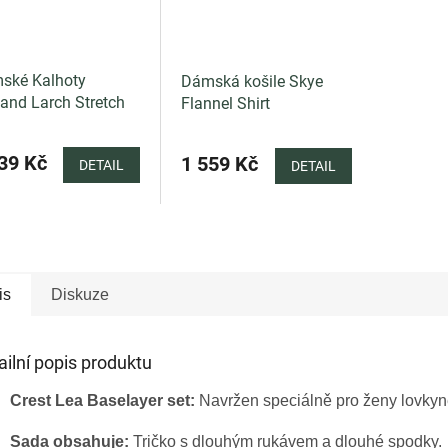
ské Kalhoty
Dámská košile Skye
and Larch Stretch
Flannel Shirt
users Women
Průměrné
hodnocení
39 Kč
1 559 Kč
DETAIL
DETAIL
produktu
je
5,0
z
5
hvězdiček.
is
Diskuze
ailní popis produktu
Crest Lea Baselayer set:
Navržen speciálně pro ženy lovkyně
Sada obsahuje:
Tričko s dlouhým rukávem a dlouhé spodky.