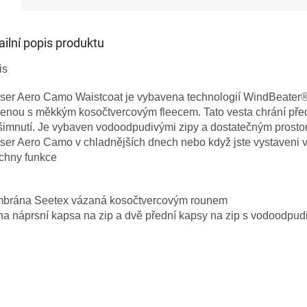
ailní popis produktu
is
ser Aero Camo Waistcoat je vybavena technologií WindBeat
enou s měkkým kosočtvercovým fleecem. Tato vesta chrání před
imnutí. Je vybaven vodoodpudivými zipy a dostatečným prosto
er Aero Camo v chladnějších dnech nebo když jste vystaveni v
chny funkce
brána Seetex vázaná kosočtvercovým rounem
a náprsní kapsa na zip a dvě přední kapsy na zip s vodoodpud