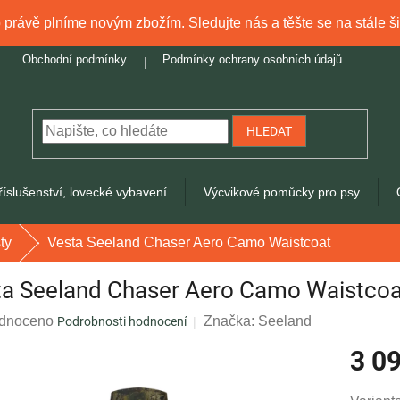
právě plníme novým zbožím. Sledujte nás a těšte se na stále ši
Obchodní podmínky
Podmínky ochrany osobních údajů
HLEDAT
říslušenství, lovecké vybavení
Výcvikové pomůcky pro psy
ty
Vesta Seeland Chaser Aero Camo Waistcoat
ta Seeland Chaser Aero Camo Waistcoa
rné
dnoceno
Značka:
Seeland
Podrobnosti hodnocení
ení
3 0
tu
Měrná