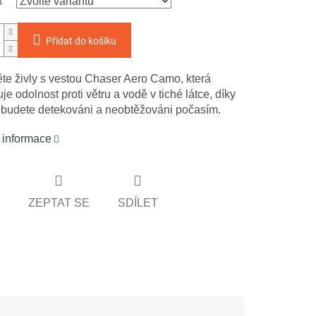
a
Přidat do košíku
te živly s vestou Chaser Aero Camo, která
e odolnost proti větru a vodě v tiché látce, díky
ebudete detekováni a neobtěžováni počasím.
í informace
ZEPTAT SE
SDÍLET