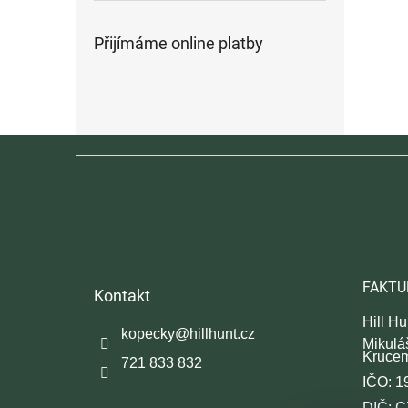
Přijímáme online platby
Z
á
p
a
t
í
FAKTU
Kontakt
Hill Hun
kopecky
@
hillhunt.cz
Mikulá
Kruce
721 833 832
IČO: 1
DIČ: 