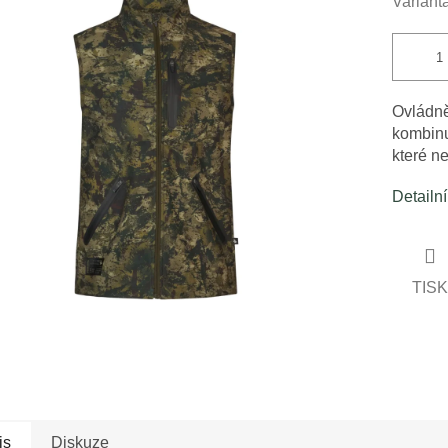
Variant
cena:
ček.
Ovládně
kombinuj
které n
Detailn
TISK
is
Diskuze