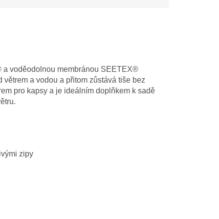
er® a voděodolnou membránou SEETEX®
 větrem a vodou a přitom zůstává tiše bez
rem pro kapsy a je ideálním doplňkem k sadě
ětru.
ivými zipy