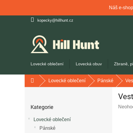
Náš e-shop 
Přejít
kopecky@hillhunt.cz
na
obsah
Lovecké oblečení
Lovecká obuv
Zbraně, p
Lovecké oblečení
Pánské
Ves
Domů
P
Ves
o
Přeskočit
s
Kategorie
Průmě
Neoho
kategorie
t
hodnoc
r
Lovecké oblečení
produk
a
je
Pánské
n
0,0