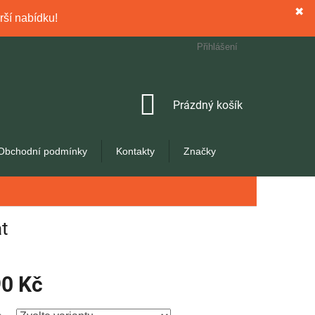
✖
rší nabídku!
Přihlášení
NÁKUPNÍ
Prázdný košík
KOŠÍK
Obchodní podmínky
Kontakty
Značky
t
90 Kč