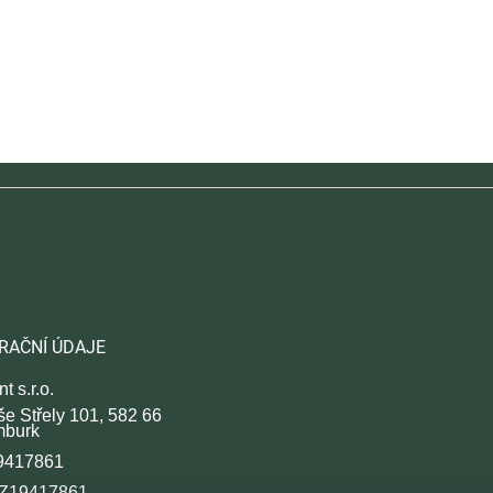
RAČNÍ ÚDAJE
t s.r.o.
še Střely 101, 582 66
mburk
9417861
CZ19417861