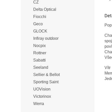
CZ
Delta Optical
Det
Fiocchi
Geco
Pop
GLOCK
Cha
Infiray outdoor
spoj
Nocpix
povš
Chas
Rottner
Vše
Sabatti
Seeland
Vítr
Mem
Sellier & Bellot
Jedn
Sporting Saint
UOVision
Victorinox
Werra