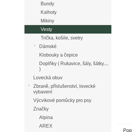
n
Bundy
z
í
Kalhoty
5
p
hvězdi
Mikiny
a
n
Vesty
e
Trička, košile, svetry
l
Dámské
Klobouky a čepice
Doplňky ( Rukavice, šály, šátky....
)
Lovecká obuv
Zbraně, příslušenství, lovecké
vybavení
Výcvikové pomůcky pro psy
Značky
Alpina
AREX
Pop