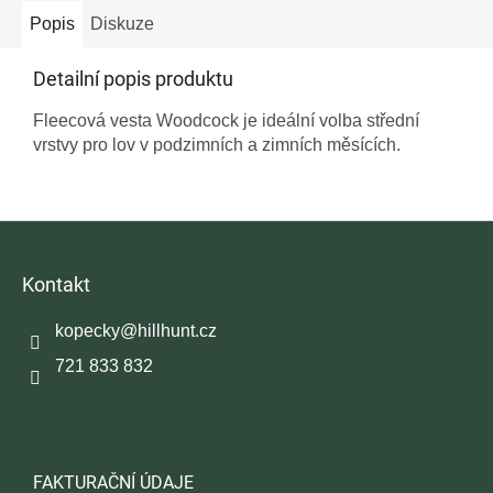
Popis
Diskuze
Detailní popis produktu
Fleecová vesta Woodcock je ideální volba střední
vrstvy pro lov v podzimních a zimních měsících.
Z
á
p
Kontakt
a
t
kopecky
@
hillhunt.cz
í
721 833 832
FAKTURAČNÍ ÚDAJE