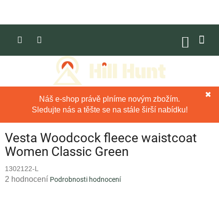
Přejít
na
obsah
NÁKUP
KOŠÍK
✖
Náš e-shop právě plníme novým zbožím.
Sledujte nás a těšte se na stále širší nabídku!
Vesta Woodcock fleece waistcoat
Women Classic Green
1302122-L
Průměrné
2 hodnocení
Podrobnosti hodnocení
hodnocení
produktu
je