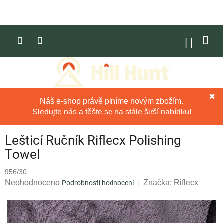
Přejít
na
obsah
NÁKUP
KOŠÍK
✖
Náš e-shop právě plníme novým zbožím.
Sledujte nás a těšte se na stále širší nabídku!
Lešticí Ručník Riflecx Polishing
Towel
956/30
Průměrné
Neohodnoceno
Značka:
Riflecx
Podrobnosti hodnocení
hodnocení
produktu
je