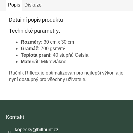
Popis
Diskuze
Detailní popis produktu
Technické parametry:
Rozměry:
30 cm x 30 cm
Gramáž:
700 gsm/m²
Teplota praní:
40 stupňů Celsia
Materiál:
Mikrovlákno
Ručník Riflecx je optimalizován pro nejlepší výkon a je
nyní dostupný pro všechny uživatele.
Z
á
p
Kontakt
a
t
kopecky
@
hillhunt.cz