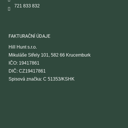
í
721 833 832
FAKTURAČNÍ ÚDAJE
Hill Hunt s.r.o.
Mikuláše Střely 101, 582 66 Krucemburk
IČO: 19417861
DIČ: CZ19417861
Spisová značka: C 51353/KSHK