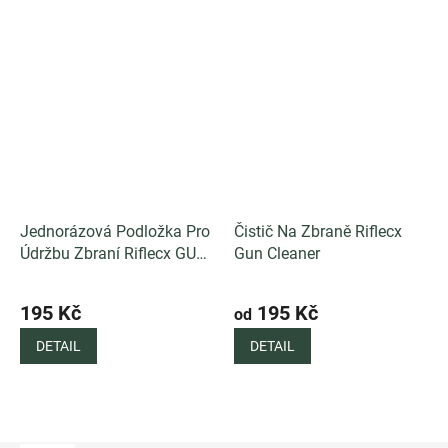
Jednorázová Podložka Pro
Čistič Na Zbraně Riflecx
Údržbu Zbraní Riflecx GUN
Gun Cleaner
CARE DISPOSABLE PAD
Průměrné
hodnocení
195 Kč
195 Kč
od
produktu
DETAIL
DETAIL
je
5,0
z
5
hvězdiček.