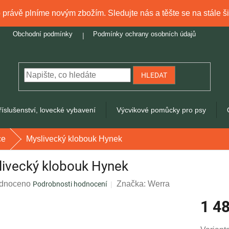
právě plníme novým zbožím. Sledujte nás a těšte se na stále ši
Obchodní podmínky
Podmínky ochrany osobních údajů
HLEDAT
říslušenství, lovecké vybavení
Výcvikové pomůcky pro psy
ce
Myslivecký klobouk Hynek
livecký klobouk Hynek
rné
dnoceno
Značka:
Werra
Podrobnosti hodnocení
ení
1 4
tu
Měrná