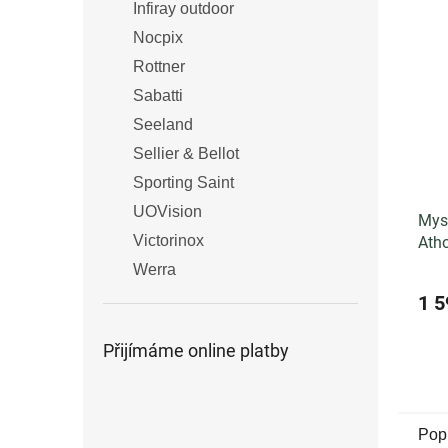
Infiray outdoor
Nocpix
Rottner
Sabatti
Seeland
Sellier & Bellot
Sporting Saint
UOVision
Mys
Victorinox
Ath
Werra
1 5
Přijímáme online platby
Pop