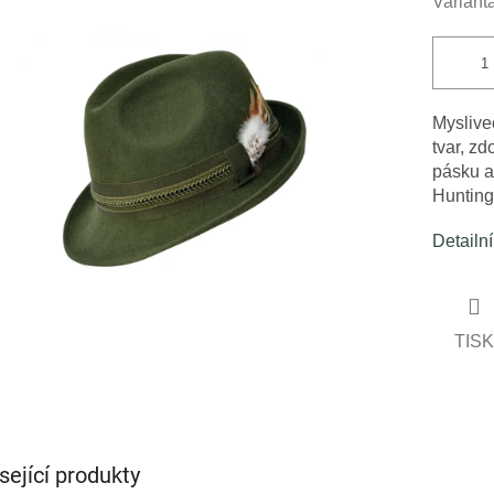
Variant
cena:
ček.
Myslive
tvar, z
pásku a
Hunting
Detailn
TISK
sející produkty