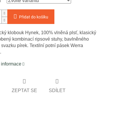
a
Přidat do košíku
cký klobouk Hynek, 100% vlněná plsť, klasický
dobený kombinací ripsové stuhy, bavlněného
 svazku pírek. Textilní potní pásek Werra
.
í informace
ZEPTAT SE
SDÍLET