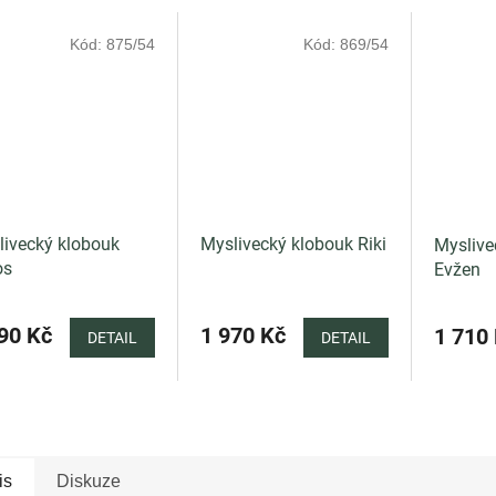
Kód:
875/54
Kód:
869/54
livecký klobouk
Myslivecký klobouk Riki
Myslive
os
Evžen
90 Kč
1 970 Kč
1 710
DETAIL
DETAIL
is
Diskuze