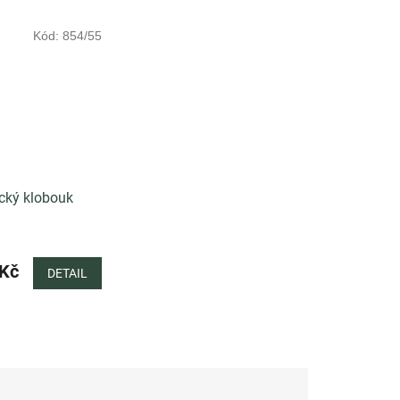
Kód:
854/55
cký klobouk
 Kč
DETAIL