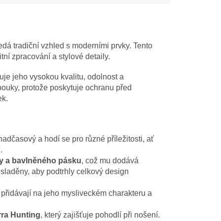
edá tradiční vzhled s moderními prvky. Tento
tní zpracování a stylové detaily.
ťuje jeho vysokou kvalitu, odolnost a
obouky, protože poskytuje ochranu před
ek.
nadčasový a hodí se pro různé příležitosti, ať
.
hy a bavlněného pásku
, což mu dodává
ě sladěny, aby podtrhly celkový design
é přidávají na jeho mysliveckém charakteru a
rra Hunting
, který zajišťuje pohodlí při nošení.