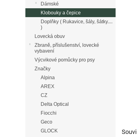
n
Dámské
z
í
Klobouky a čepice
5
p
hvězdi
Doplňky ( Rukavice, šály, šátky....
a
)
n
e
Lovecká obuv
l
Zbraně, příslušenství, lovecké
vybavení
Výcvikové pomůcky pro psy
Značky
Alpina
AREX
CZ
Delta Optical
Fiocchi
Geco
Souvi
GLOCK