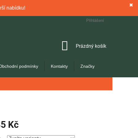
✖
rší nabídku!
Přihlášení
NÁKUPNÍ
Prázdný košík
KOŠÍK
Obchodní podmínky
Kontakty
Značky
85 Kč