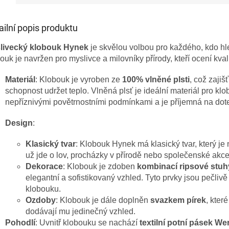
ailní popis produktu
livecký klobouk Hynek
je skvělou volbou pro každého, kdo hl
ouk je navržen pro myslivce a milovníky přírody, kteří ocení kvali
Materiál
: Klobouk je vyroben ze
100% vlněné plsti
, což zajiš
schopnost udržet teplo. Vlněná plsť je ideální materiál pro kl
nepříznivými povětrnostními podmínkami a je příjemná na dot
Design
:
Klasický tvar
: Klobouk Hynek má klasický tvar, který je 
už jde o lov, procházky v přírodě nebo společenské akce
Dekorace
: Klobouk je zdoben
kombinací ripsové stu
elegantní a sofistikovaný vzhled. Tyto prvky jsou pečliv
klobouku.
Ozdoby
: Klobouk je dále doplněn
svazkem pírek
, kter
dodávají mu jedinečný vzhled.
Pohodlí
: Uvnitř klobouku se nachází
textilní potní pásek We