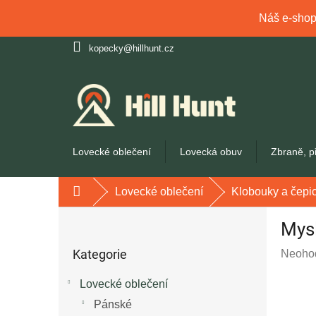
Náš e-shop 
Přejít
kopecky@hillhunt.cz
na
obsah
Lovecké oblečení
Lovecká obuv
Zbraně, p
Lovecké oblečení
Klobouky a čepi
Domů
P
Mys
o
Přeskočit
s
Kategorie
Průmě
Neoho
kategorie
t
hodnoc
r
Lovecké oblečení
produk
a
je
Pánské
n
0,0